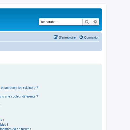
Rechercher
Recherche avancé
S’enregistrer
Connexion
s et comment les rejoindre ?
s une couleur différente ?
?
s !
bles !
n membre de ce forum !