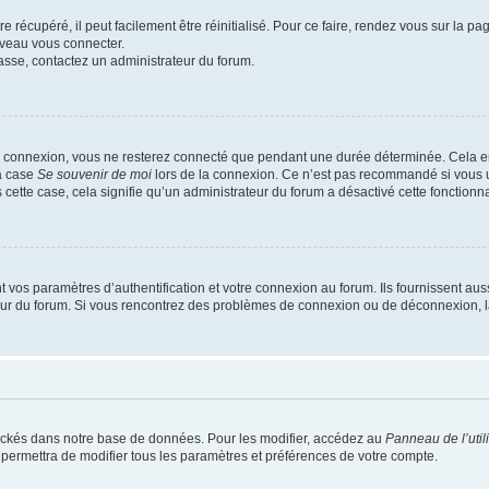
 récupéré, il peut facilement être réinitialisé. Pour ce faire, rendez vous sur la p
uveau vous connecter.
passe, contactez un administrateur du forum.
e connexion, vous ne resterez connecté que pendant une durée déterminée. Cela em
la case
Se souvenir de moi
lors de la connexion. Ce n’est pas recommandé si vous u
s cette case, cela signifie qu’un administrateur du forum a désactivé cette fonctionna
os paramètres d’authentification et votre connexion au forum. Ils fournissent aussi
teur du forum. Si vous rencontrez des problèmes de connexion ou de déconnexion, l
ockés dans notre base de données. Pour les modifier, accédez au
Panneau de l’util
 permettra de modifier tous les paramètres et préférences de votre compte.