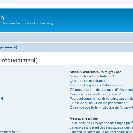
ch
 - Swiss and international archaeology
réquemment)
s fréquemment)
Niveaux d’utilisateurs et groupes
Que sont les administrateurs ?
Que sont les modérateurs ?
Que sont les groupes d’utilisateurs ?
Où trouver la liste des groupes d’utilisateur
Comment devenir chef de groupe ?
 ?!
Pourquoi certains membres apparaissent dan
Qu’est-ce qu’un « Groupe par défaut » ?
Qu’est-ce que le lien « L’équipe du forum » 
Messagerie privée
Je ne peux pas envoyer de messages privé
Je reçois sans arrêt des messages indésira
 connectés ?
J’ai reçu un spam ou un courriel abusif d’u