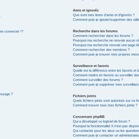
Amis et ignorés
Que sont mes listes d’amis et d’ignorés ?
?
Comment puis-je ajouter/supprimer des utilis
Recherche dans les forums
e connecter !?
Comment rechercher dans les forums ?
Pourquoi ma recherche ne renvoie aucun ré
Pourquoi ma recherche renvoie une page bl
Comment rechercher des membres ?
Comment puis-je trouver mes propres mess
Surveillance et favoris
Quelle est la différence entre les favoris et l
Comment mettre en favoris ou surveiller des
Comment surveiller des forums ?
Comment puis-je supprimer mes surveillanc
message ?
Fichiers joints
Quels fichiers joints sont autorisés sur ce f
Comment trouver tous mes fichiers joints ?
Concernant phpBB
Qui a développé ce logiciel de forum ?
Pourquoi la fonctionnalité X n’est pas dispon
Qui contacter pour les abus ou les questio
Comment puis-je contacter un administrateu