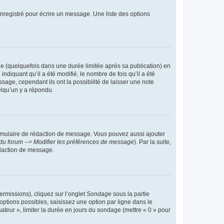
nregistré pour écrire un message. Une liste des options
 (quelquefois dans une durée limitée après sa publication) en
iquant qu’il a été modifié, le nombre de fois qu’il a été
sage, cependant ils ont la possibilité de laisser une note
elqu’un y a répondu.
rmulaire de rédaction de message. Vous pouvez aussi ajouter
du forum --> Modifier les préférences de message
). Par la suite,
daction de message.
ermissions), cliquez sur l’onglet
Sondage
sous la partie
ptions possibles, saisissez une option par ligne dans le
ateur », limiter la durée en jours du sondage (mettre « 0 » pour