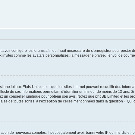
t avoir configuré les forums afin qu’il soit nécessaire de s’enregistrer pour poster
x invités comme les avatars personnalisés, la messagerie privée, l’envoi de courri
t une loi aux États-Unis qui dit que les sites Internet pouvant recueillir des infor
ollecte de ces informations permettant d’identifier un mineur de moins de 13 ans. S
tez un conseiller juridique pour obtenir son avis. Notez que phpBB Limited et les pr
gales de toutes sortes, à l’exception de celles mentionnées dans la question « Qui
réation de nouveaux comptes. Il peut également avoir banni votre IP ou interdit le no