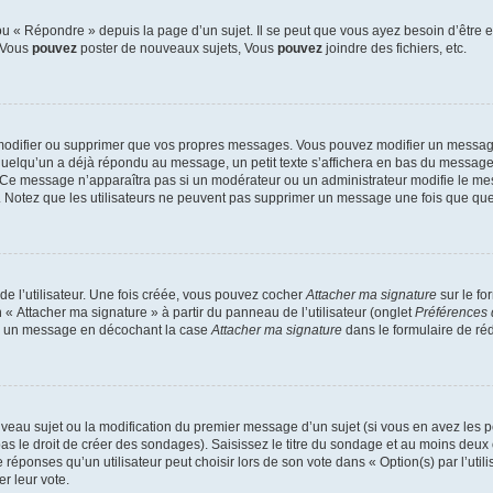
 « Répondre » depuis la page d’un sujet. Il se peut que vous ayez besoin d’être e
: Vous
pouvez
poster de nouveaux sujets, Vous
pouvez
joindre des fichiers, etc.
modifier ou supprimer que vos propres messages. Vous pouvez modifier un message
lqu’un a déjà répondu au message, un petit texte s’affichera en bas du message ind
n. Ce message n’apparaîtra pas si un modérateur ou un administrateur modifie le mes
ive. Notez que les utilisateurs ne peuvent pas supprimer un message une fois que qu
e l’utilisateur. Une fois créée, vous pouvez cocher
Attacher ma signature
sur le fo
 « Attacher ma signature » à partir du panneau de l’utilisateur (onglet
Préférences 
 à un message en décochant la case
Attacher ma signature
dans le formulaire de ré
ouveau sujet ou la modification du premier message d’un sujet (si vous en avez les p
 le droit de créer des sondages). Saisissez le titre du sondage et au moins deux o
onses qu’un utilisateur peut choisir lors de son vote dans « Option(s) par l’utilis
er leur vote.