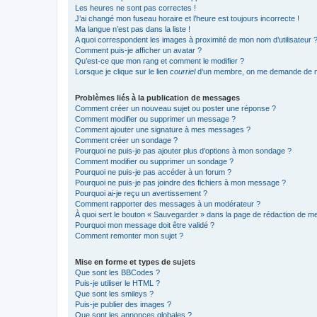
Les heures ne sont pas correctes !
J’ai changé mon fuseau horaire et l’heure est toujours incorrecte !
Ma langue n’est pas dans la liste !
A quoi correspondent les images à proximité de mon nom d’utilisateur 
Comment puis-je afficher un avatar ?
Qu’est-ce que mon rang et comment le modifier ?
Lorsque je clique sur le lien
courriel
d’un membre, on me demande de m
Problèmes liés à la publication de messages
Comment créer un nouveau sujet ou poster une réponse ?
Comment modifier ou supprimer un message ?
Comment ajouter une signature à mes messages ?
Comment créer un sondage ?
Pourquoi ne puis-je pas ajouter plus d’options à mon sondage ?
Comment modifier ou supprimer un sondage ?
Pourquoi ne puis-je pas accéder à un forum ?
Pourquoi ne puis-je pas joindre des fichiers à mon message ?
Pourquoi ai-je reçu un avertissement ?
Comment rapporter des messages à un modérateur ?
À quoi sert le bouton « Sauvegarder » dans la page de rédaction de 
Pourquoi mon message doit être validé ?
Comment remonter mon sujet ?
Mise en forme et types de sujets
Que sont les BBCodes ?
Puis-je utiliser le HTML ?
Que sont les smileys ?
Puis-je publier des images ?
Que sont les annonces globales ?