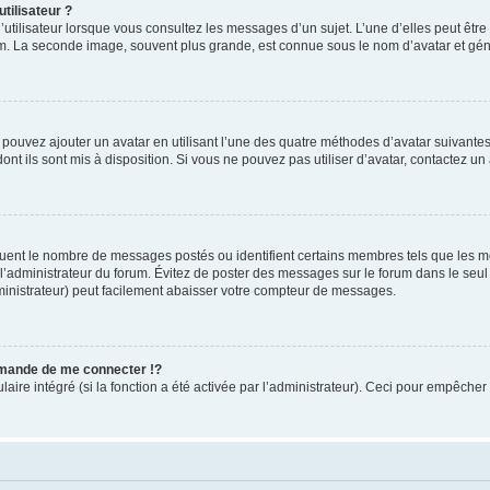
tilisateur ?
utilisateur lorsque vous consultez les messages d’un sujet. L’une d’elles peut êtr
rum. La seconde image, souvent plus grande, est connue sous le nom d’avatar et 
s pouvez ajouter un avatar en utilisant l’une des quatre méthodes d’avatar suivantes 
ont ils sont mis à disposition. Si vous ne pouvez pas utiliser d’avatar, contactez un
iquent le nombre de messages postés ou identifient certains membres tels que les 
ar l’administrateur du forum. Évitez de poster des messages sur le forum dans le seu
ministrateur) peut facilement abaisser votre compteur de messages.
mande de me connecter !?
re intégré (si la fonction a été activée par l’administrateur). Ceci pour empêcher l’u