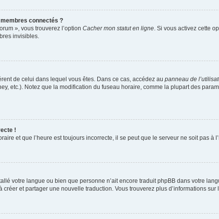
s membres connectés ?
forum », vous trouverez l’option
Cacher mon statut en ligne
. Si vous activez cette o
es invisibles.
ifférent de celui dans lequel vous êtes. Dans ce cas, accédez au
panneau de l’utilisa
ney, etc.). Notez que la modification du fuseau horaire, comme la plupart des para
ecte !
aire et que l’heure est toujours incorrecte, il se peut que le serveur ne soit pas à
installé votre langue ou bien que personne n’ait encore traduit phpBB dans votre l
s à créer et partager une nouvelle traduction. Vous trouverez plus d’informations sur l