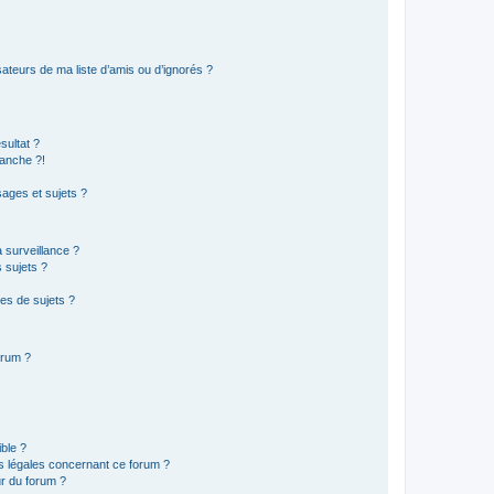
ateurs de ma liste d’amis ou d’ignorés ?
sultat ?
anche ?!
ages et sujets ?
a surveillance ?
 sujets ?
es de sujets ?
orum ?
ible ?
ns légales concernant ce forum ?
r du forum ?